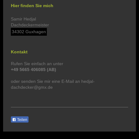
Hier finden Sie mich
Samir Hedjal
Dachdeckermeister
34302 Guxhagen
Kontakt
Rufen Sie einfach an unter
+49 5665 406085 (AB)
oder senden Sie mir eine E-Mail an hedjal-
dachdecker@gmx.de
Teilen