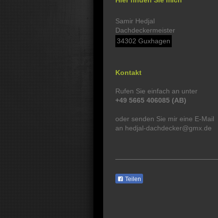
Hier finden Sie mich
Samir Hedjal
Dachdeckermeister
34302 Guxhagen
Kontakt
Rufen Sie einfach an unter
+49 5665 406085 (AB)
oder senden Sie mir eine E-Mail
an hedjal-dachdecker@gmx.de
Teilen